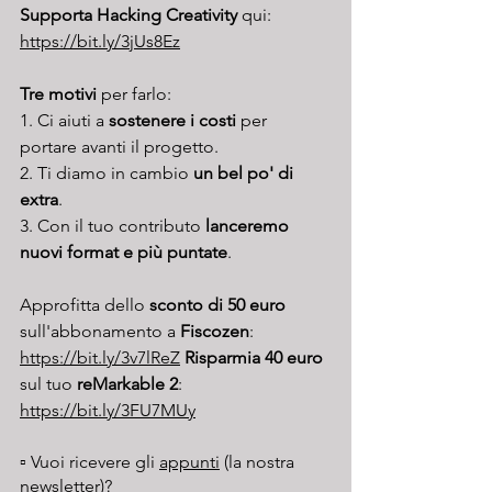
Supporta Hacking Creativity
 qui: 
https://bit.ly/3jUs8Ez
Tre motivi 
per farlo:
1. Ci aiuti a 
sostenere i costi
 per 
portare avanti il progetto.
2. Ti diamo in cambio 
un bel po' di 
extra
.
3. Con il tuo contributo 
lanceremo 
nuovi format e più puntate
.
Approfitta dello 
sconto di 50 euro
sull'abbonamento a 
Fiscozen
: 
https://bit.ly/3v7lReZ
Risparmia 40 euro
sul tuo 
reMarkable 2
: 
https://bit.ly/3FU7MUy
▫️ Vuoi ricevere gli 
appunti
 (la nostra 
newsletter)? 