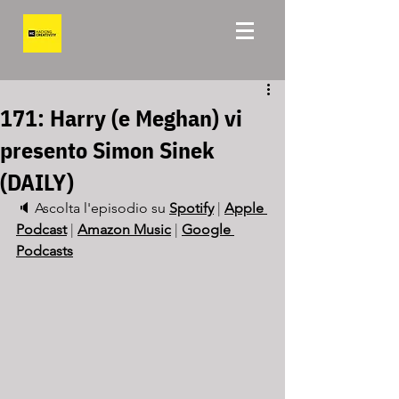
171: Harry (e Meghan) vi
presento Simon Sinek
(DAILY)
🔈 Ascolta l'episodio su 
Spotify
 | 
Apple 
Podcast
 | 
Amazon Music
 | 
Google 
Podcasts