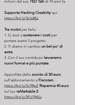
milioni dal suo 
TED Talk
 di 14 anni fa. 
Supporta Hacking Creativity
 qui: 
https://bit.ly/3jUs8Ez
Tre motivi 
per farlo:
1. Ci aiuti a 
sostenere i costi
 per 
portare avanti il progetto.
2. Ti diamo in cambio 
un bel po' di 
extra
.
3. Con il tuo contributo 
lanceremo 
nuovi format e più puntate
.
Approfitta dello 
sconto di 50 euro
sull'abbonamento a 
Fiscozen
: 
https://bit.ly/3v7lReZ
Risparmia 40 euro
sul tuo 
reMarkable 2
: 
https://bit.ly/3FU7MUy