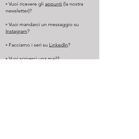
▫️ Vuoi ricevere gli 
appunti
 (la nostra 
newsletter)? 
▫️ Vuoi mandarci un messaggio su 
Instagram
?
▫️ Facciamo i seri su 
LinkedIn
?
▫️ Vuoi scriverci una 
mail
?
▫️ Vuoi lasciare una 
recensione
 su Apple 
Podcasts?
🔈 Ascolta l'episodio su 
Spotify
 | 
Apple 
Podcast
 | 
Amazon Music
 | 
Google 
Podcasts