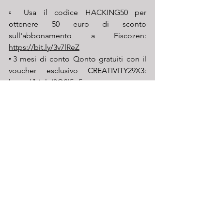
▫️ Usa il codice HACKING50 per 
ottenere 50 euro di sconto 
sull'abbonamento a Fiscozen: 
https://bit.ly/3v7lReZ
▫️3 mesi di conto Qonto gratuiti con il 
voucher esclusivo CREATIVITY29X3: 
https://bit.ly/3OSl5g5
▫️ Risparmia 40 euro sul tuo reMarkable 
2: 
https://bit.ly/3FU7MUy
🔈 Ascolta l'episodio su 
Spotify
 | 
Apple 
Podcast
 | 
Amazon Music
 | 
Google 
Podcasts