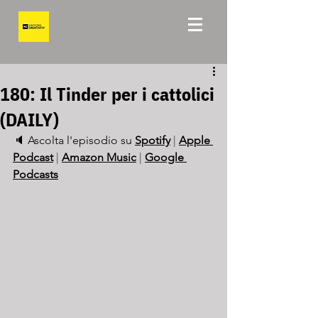
180: Il Tinder per i cattolici
(DAILY)
🔈 Ascolta l'episodio su 
Spotify
 | 
Apple 
Podcast
 | 
Amazon Music
 | 
Google 
Podcasts