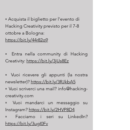
▫️ Acquista il biglietto per l'evento di 
Hacking Creativity previsto per il 7-8 
ottobre a Bologna: 
https://bit.ly/44r82q9
▫️ Entra nella community di Hacking 
Creativity: 
https://bit.ly/3jUs8Ez
▫️ Vuoi ricevere gli appunti (la nostra 
newsletter)? 
https://bit.ly/3RJkbA5
▫️ Vuoi scriverci una mail? info@hacking-
creativity.com
▫️ Vuoi mandarci un messaggio su 
Instagram? 
https://bit.ly/2HVP8D4
▫️ Facciamo i seri su LinkedIn? 
https://bit.ly/3ugI0Fv