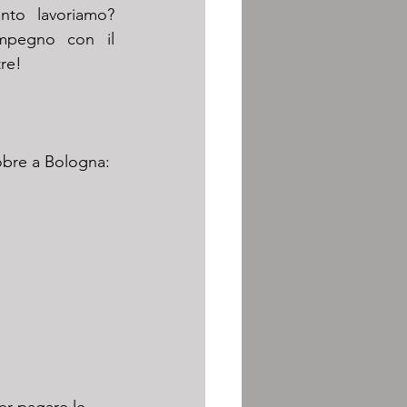
nto lavoriamo? 
mpegno con il 
tre!
tobre a Bologna: 