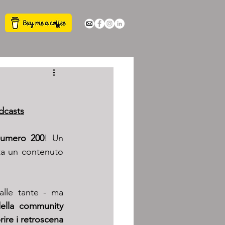
dcasts
numero 200
! Un 
ta un contenuto 
alle tante - ma 
domande della community 
ire i retroscena 