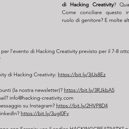
di Hacking Creativity
? Qua
Come conciliare questo i
ruolo di genitore? E molte al
to per l'evento di Hacking Creativity previsto per il 7-8 ot
9
ity di Hacking Creativity: 
https://bit.ly/3jUs8Ez
ppunti (la nostra newsletter)? 
https://bit.ly/3RJkbA5
 mail? info@hacking-creativity.com
messaggio su Instagram? 
https://bit.ly/2HVP8D4
LinkedIn? 
https://bit.ly/3ugI0Fv