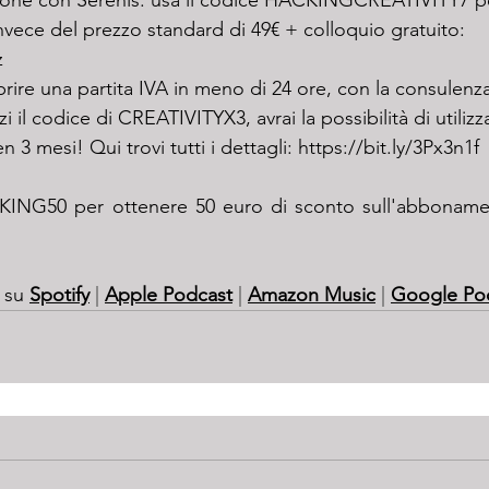
zione con Serenis: usa il codice HACKINGCREATIVITY7 pe
nvece del prezzo standard di 49€ + colloquio gratuito: 
z
aprire una partita IVA in meno di 24 ore, con la consulenz
zzi il codice di CREATIVITYX3, avrai la possibilità di utili
 3 mesi! Qui trovi tutti i dettagli: 
https://bit.ly/3Px3n1f
 su 
Spotify
 | 
Apple Podcast
 | 
Amazon Music
 | 
Google Po