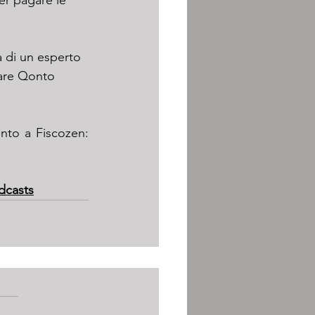
r pagare le 
a di un esperto 
zzare Qonto 
▫️ Usa il codice HACKING50 per ottenere 50 euro di sconto sull'abbonamento a Fiscozen: 
dcasts