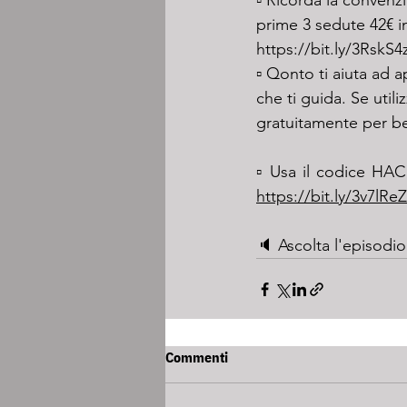
▫️ Ricorda la conven
prime 3 sedute 42€ i
https://bit.ly/3RskS4
▫️ Qonto ti aiuta ad 
che ti guida. Se utili
gratuitamente per ben
https://bit.ly/3v7lReZ
🔈 Ascolta l'episodio
Commenti