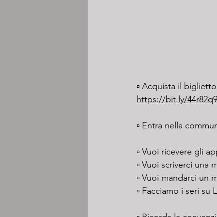
▫️ Acquista il bigliet
https://bit.ly/44r82q
▫️ Entra nella commun
▫️ Vuoi ricevere gli a
▫️ Vuoi scriverci una
▫️ Vuoi mandarci un 
▫️ Facciamo i seri su 