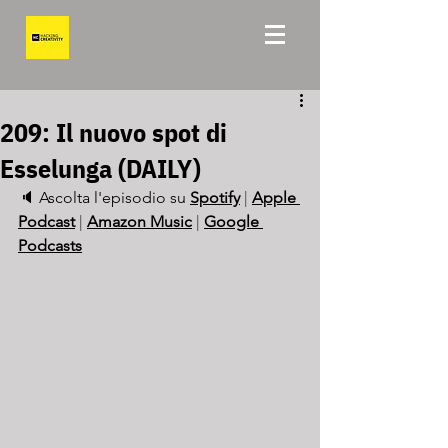
209: Il nuovo spot di
Esselunga (DAILY)
🔈 Ascolta l'episodio su 
Spotify
 | 
Apple 
Podcast
 | 
Amazon Music
 | 
Google 
Podcasts