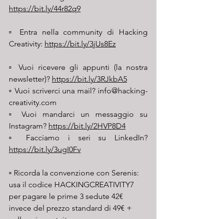
https://bit.ly/44r82q9
▫️ Entra nella community di Hacking 
Creativity: 
https://bit.ly/3jUs8Ez
▫️ Vuoi ricevere gli appunti (la nostra 
newsletter)? 
https://bit.ly/3RJkbA5
▫️ Vuoi scriverci una mail? info@hacking-
creativity.com
▫️ Vuoi mandarci un messaggio su 
Instagram? 
https://bit.ly/2HVP8D4
▫️ Facciamo i seri su LinkedIn? 
https://bit.ly/3ugI0Fv
▫️ Ricorda la convenzione con Serenis: 
usa il codice HACKINGCREATIVITY7 
per pagare le prime 3 sedute 42€ 
invece del prezzo standard di 49€ + 