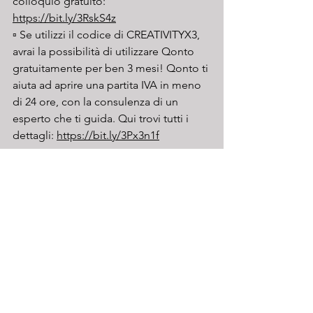
colloquio gratuito: 
https://bit.ly/3RskS4z
▫️ Se utilizzi il codice di CREATIVITYX3, 
avrai la possibilità di utilizzare Qonto 
gratuitamente per ben 3 mesi! Qonto ti 
aiuta ad aprire una partita IVA in meno 
di 24 ore, con la consulenza di un 
esperto che ti guida. Qui trovi tutti i 
dettagli: 
https://bit.ly/3Px3n1f
▫️ Usa il codice HACKING50 per 
ottenere 50 euro di sconto 
sull'abbonamento a Fiscozen: 
https://bit.ly/3v7lReZ
🔈 Ascolta l'episodio su 
Spotify
 | 
Apple 
Podcast
 | 
Amazon Music
 | 
Google 
Podcasts