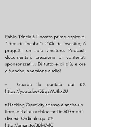
Pablo Trincia è il nostro primo ospite di 
"Idee da incubo": 250k da investire, 6 
progetti, un solo vincitore. Podcast, 
documentari, creazione di contenuti 
sponsorizzatI… Di tutto e di più, e ora 
c’è anche la versione audio!
▫️ Guarda la puntata qui 👉
https://youtu.be/5BqaWz4kx2U
▫️ Hacking Creativity adesso è anche un 
libro, e ti aiuta a sbloccarti in 600 modi 
diversi! Ordinalo qui 👉 
http://amzn.to/3BM7ylC