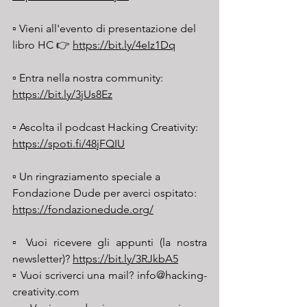
▫️ Vieni all'evento di presentazione del 
libro HC 👉 
https://bit.ly/4eIz1Dq
▫️ Entra nella nostra community: 
https://bit.ly/3jUs8Ez
▫️ Ascolta il podcast Hacking Creativity: 
https://spoti.fi/48jFQIU
▫️ Un ringraziamento speciale a 
Fondazione Dude per averci ospitato: 
https://fondazionedude.org/
▫️ Vuoi ricevere gli appunti (la nostra 
newsletter)? 
https://bit.ly/3RJkbA5
▫️ Vuoi scriverci una mail? 
info@hacking-
creativity.com