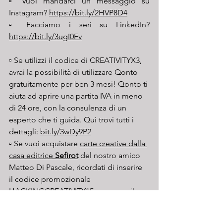
▫️ Vuoi mandarci un messaggio su 
Instagram? 
https://bit.ly/2HVP8D4
▫️ Facciamo i seri su LinkedIn? 
https://bit.ly/3ugI0Fv
▫️ Se utilizzi il codice di CREATIVITYX3, 
avrai la possibilità di utilizzare Qonto 
gratuitamente per ben 3 mesi! Qonto ti 
aiuta ad aprire una partita IVA in meno 
di 24 ore, con la consulenza di un 
esperto che ti guida. Qui trovi tutti i 
dettagli: 
bit.ly/3wDy9P2
▫️ Se vuoi acquistare 
carte creative dalla 
casa editrice 
Sefirot
 del nostro amico 
Matteo Di Pascale, ricordati di inserire 
il codice promozionale 
HACKINGCREATIVITY15
 per avere il 
15% di sconto!