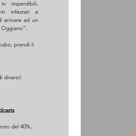
v imperdibili, 
i infestati e 
ad arrivare ad un 
la Oggiano".
ncubo
, prendi il 
i diversi! 
dcasts
onto del 40%, 