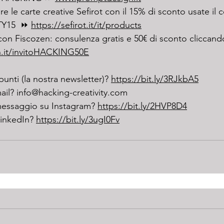
re le carte creative Sefirot con il 15% di sconto usate il 
Y15  ⏩ 
https://sefirot.it/it/products
a con Fiscozen: consulenza gratis e 50€ di sconto cliccan
n.it/invitoHACKING50E
ppunti (la nostra newsletter)? 
https://bit.ly/3RJkbA5
ail? 
info@hacking-creativity.com
messaggio su Instagram? 
https://bit.ly/2HVP8D4
LinkedIn? 
https://bit.ly/3ugI0Fv