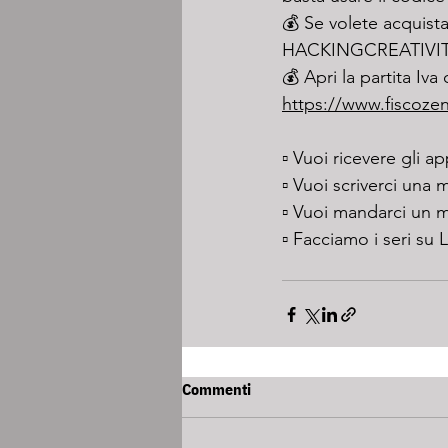
💰 Se volete acquista
HACKINGCREATIVIT
💰 Apri la partita Iv
https://www.fiscoze
▫️ Vuoi ricevere gli a
▫️ Vuoi scriverci una m
▫️ Vuoi mandarci un 
▫️ Facciamo i seri su 
Commenti