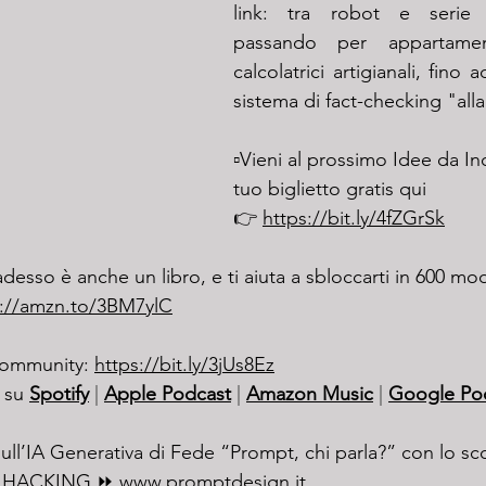
link: tra robot e serie t
passando per appartament
calcolatrici artigianali, fino 
sistema di fact-checking "al
▫️Vieni al prossimo Idee da I
tuo biglietto gratis qui 
👉 
https://bit.ly/4fZGrSk
adesso è anche un libro, e ti aiuta a sbloccarti in 600 mod
p://amzn.to/3BM7ylC
 community: 
https://bit.ly/3jUs8Ez
 su 
Spotify
 | 
Apple Podcast
 | 
Amazon Music
 | 
Google Po
sull’IA Generativa di Fede “Prompt, chi parla?” con lo sc
ce HACKING ⏩ 
www.promptdesign.it