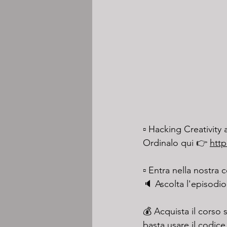
▫️ Hacking Creativity 
Ordinalo qui 👉 
htt
▫️ Entra nella nostra
🔈 Ascolta l'episodio
💰 Acquista il corso 
basta usare il codi