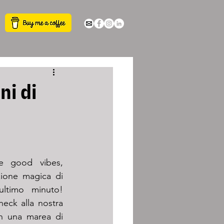
ni di
e good vibes, 
ione magica di 
ultimo minuto! 
eck alla nostra 
in una marea di 