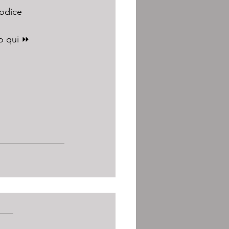
codice 
do qui ⏩ 