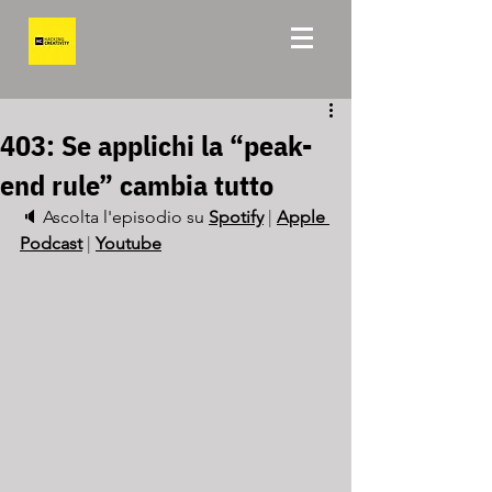
403: Se applichi la “peak-
end rule” cambia tutto
🔈 Ascolta l'episodio su 
Spotify
 | 
Apple 
Podcast
 | 
Youtube