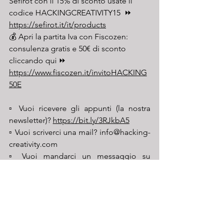
Sefirot con il 15% di sconto usate il 
codice HACKINGCREATIVITY15  ⏩ 
https://sefirot.it/it/products
💰 Apri la partita Iva con Fiscozen: 
consulenza gratis e 50€ di sconto 
cliccando qui ⏩ 
https://www.fiscozen.it/invitoHACKING
50E
▫️ Vuoi ricevere gli appunti (la nostra 
newsletter)? 
https://bit.ly/3RJkbA5
▫️ Vuoi scriverci una mail? 
info@hacking-
creativity.com
▫️ Vuoi mandarci un messaggio su 
Instagram? 
https://bit.ly/2HVP8D4
▫️ Facciamo i seri su LinkedIn? 
https://bit.ly/3ugI0Fv
▫️ Grazie alla 
Scuola Mohole
 per averci 