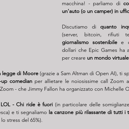
macchina! - parliamo di 
co
un'auto (o un camper) in uffi
Discutiamo di 
giornalismo sostenibile
 e d
dollari che Epic Games ha a
per creare 
un mondo virtuale
a legge di Moore
 (grazie a Sam Altman di Open AI), ti 
d-up comedian
 per allietare le noiosissime call Zoom az
 Zoom - che Jimmy Fallon ha organizzato con Michelle 
 
LOL - Chi ride è fuori
 (in particolare delle somiglianze
esca) e ti segnaliamo 
la canzone più rilassante di tutti i
lo stress del 65%).