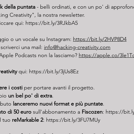
ink della puntata
 - belli ordinati, e con un po' di approfondi
ing Creativity", la nostra newsletter. 
iccare qui: 
https://bit.ly/3RJkbA5
gio o un vocale su Instagram: 
https://bit.ly/2HVP8D4
scriverci una mail: 
info@hacking-creativity.com
 Apple Podcasts non la lasciamo? 
https://apple.co/3le1T
ativity
 qui: 
https://bit.ly/3jUs8Ez
re i costi
 per portare avanti il progetto.
bio 
un bel po' di extra
.
ibuto 
lanceremo nuovi format e più puntate
.
to di 50 euro
 sull'abbonamento a 
Fiscozen
: 
https://bit.
l tuo 
reMarkable 2
: 
https://bit.ly/3FU7MUy