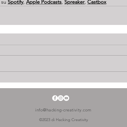
 su 
Spotify
, 
Apple 
Podcasts
, 
Spreaker
, 
Castbox
info@hacking-creativity.com
©2023 di Hacking Creativity