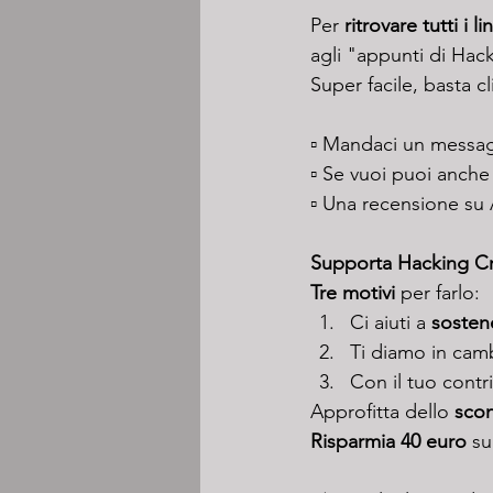
Per 
ritrovare tutti i l
agli "appunti di Hack
Super facile, basta cl
▫️ Mandaci un messag
▫️ Se vuoi puoi anche 
▫️ Una recensione su
Supporta Hacking Cre
Tre motivi
 per farlo:
Ci aiuti a 
sostene
Ti diamo in cam
Con il tuo contr
Approfitta dello 
scon
Risparmia 40 euro
 su