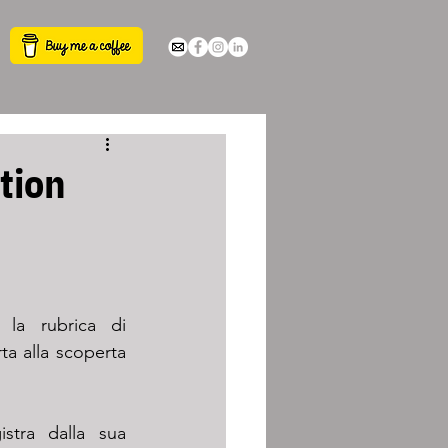
tion
, la rubrica di 
ta alla scoperta 
tra dalla sua 