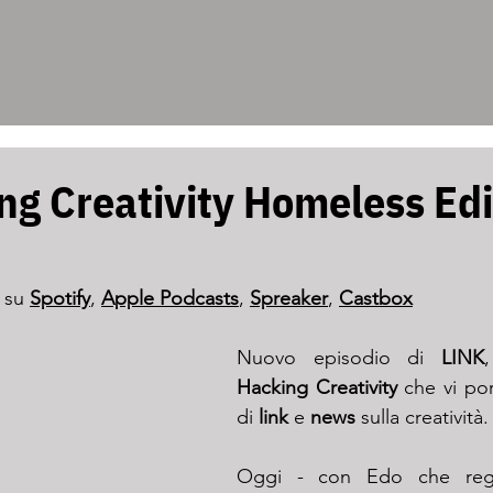
ng Creativity Homeless Edi
 su 
Spotify
, 
Apple 
Podcasts
, 
Spreaker
, 
Castbox
Nuovo episodio di 
LINK
Hacking Creativity
 che vi por
di 
link
 e 
news
 sulla creatività.
Oggi - con Edo che regis