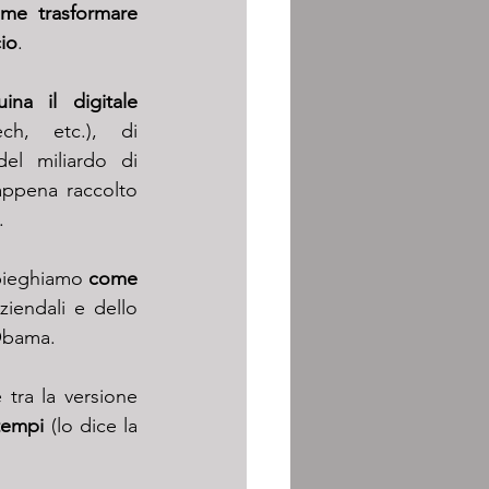
me trasformare 
cio
.
quanto inquina il digitale 
(server, bitcoin, rifiuti tech, etc.), di 
el miliardo di 
ppena raccolto 
.
spieghiamo 
come 
iendali e dello 
Obama.
 tra la versione 
 tempi 
(lo dice la 