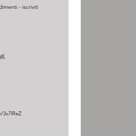
menti - iscriviti 
qK
ly/3v7lReZ