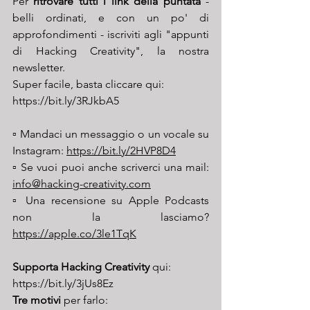
Per 
ritrovare tutti i link della puntata
 - 
belli ordinati, e con un po' di 
approfondimenti - iscriviti agli "appunti 
di Hacking Creativity", la nostra 
newsletter. 
Super facile, basta cliccare qui: 
https://bit.ly/3RJkbA5
▫️ Mandaci un messaggio o un vocale su 
Instagram: 
https://bit.ly/2HVP8D4
▫️ Se vuoi puoi anche scriverci una mail: 
info@hacking-creativity.com
▫️ Una recensione su Apple Podcasts 
non la lasciamo? 
https://apple.co/3le1TqK
Supporta Hacking Creativity
 qui: 
https://bit.ly/3jUs8Ez
Tre motivi
 per farlo: