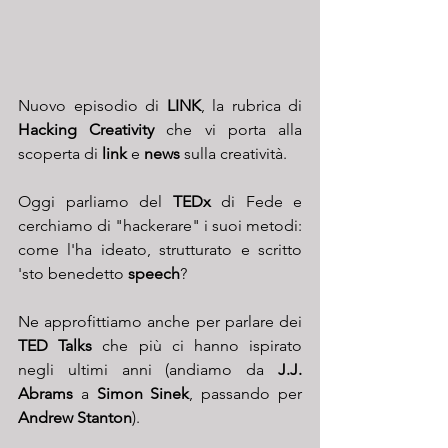
Nuovo episodio di 
LINK
, la rubrica di 
Hacking Creativity
 che vi porta alla 
scoperta di 
link
 e 
news
 sulla creatività.
Oggi parliamo del 
TEDx 
di Fede e 
cerchiamo di "hackerare" i suoi metodi: 
come l'ha ideato, strutturato e scritto 
'sto benedetto 
speech
?
Ne approfittiamo anche per parlare dei 
TED Talks
 che più ci hanno ispirato 
negli ultimi anni (andiamo da 
J.J. 
Abrams
 a 
Simon Sinek
, passando per 
Andrew Stanton
).