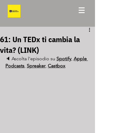
61: Un TEDx ti cambia la
vita? (LINK)
🔈 Ascolta l'episodio su 
Spotify
, 
Apple 
Podcasts
, 
Spreaker
, 
Castbox