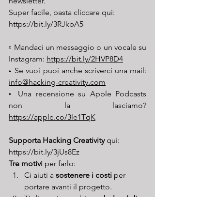
newsletter. 
Super facile, basta cliccare qui: 
https://bit.ly/3RJkbA5
▫️ Mandaci un messaggio o un vocale su 
Instagram: 
https://bit.ly/2HVP8D4
▫️ Se vuoi puoi anche scriverci una mail: 
info@hacking-creativity.com
▫️ Una recensione su Apple Podcasts 
non la lasciamo? 
https://apple.co/3le1TqK
Supporta Hacking Creativity
 qui: 
https://bit.ly/3jUs8Ez
Tre motivi
 per farlo:
Ci aiuti a 
sostenere i costi
 per 
portare avanti il progetto.
Ti diamo in cambio 
un bel po' di 
extra
.