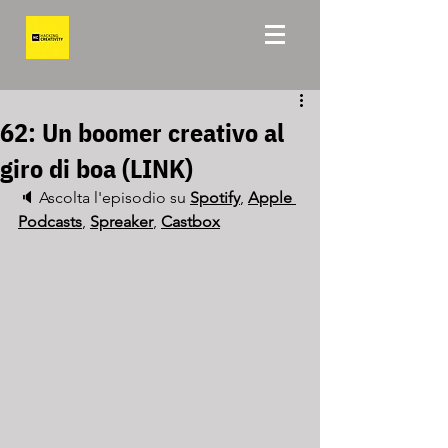
62: Un boomer creativo al
giro di boa (LINK)
🔈 Ascolta l'episodio su 
Spotify
, 
Apple 
Podcasts
, 
Spreaker
, 
Castbox