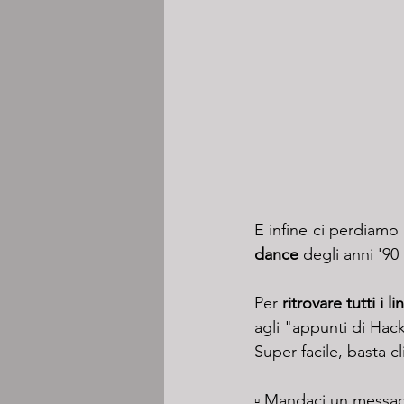
E infine ci perdiamo
dance
 degli anni '90
Per 
ritrovare tutti i l
agli "appunti di Hack
Super facile, basta cl
▫️ Mandaci un messag