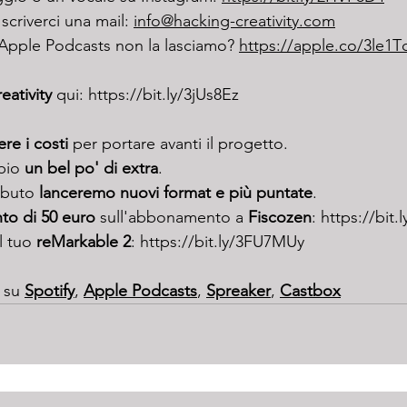
scriverci una mail: 
info@hacking-creativity.com
 Apple Podcasts non la lasciamo? 
https://apple.co/3le1T
ativity
 qui: 
https://bit.ly/3jUs8Ez
re i costi
 per portare avanti il progetto.
bio 
un bel po' di extra
.
ibuto 
lanceremo nuovi format e più puntate
.
to di 50 euro
 sull'abbonamento a 
Fiscozen
: 
https://bit.
l tuo 
reMarkable 2
: 
https://bit.ly/3FU7MUy
 su 
Spotify
, 
Apple 
Podcasts
, 
Spreaker
, 
Castbox