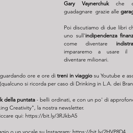
Gary Vaynerchuk
 che ci
guadagnare  grazie alle 
garag
Poi discutiamo di due libri c
uno sull'
indipendenza finanz
come diventare 
indistra
impararemo a usare il
diventare milionari.
 guardando ore e ore di 
treni in viaggio
 su Youtube e as
 (qualcuno si ricorda per caso di Drinking in L.A. dei Bra
ink della puntata
 - belli ordinati, e con un po' di approfondi
ing Creativity", la nostra newsletter. 
iccare qui: 
https://bit.ly/3RJkbA5
gio o un vocale su Instagram: 
https://bit.ly/2HVP8D4