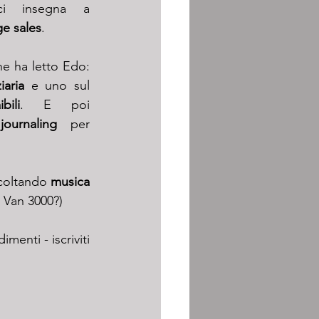
 insegna a 
e sales
.
he ha letto Edo: 
iaria
 e uno sul 
ibili
. E poi 
 
journaling
 per 
coltando 
musica 
n Van 3000?)
menti - iscriviti 