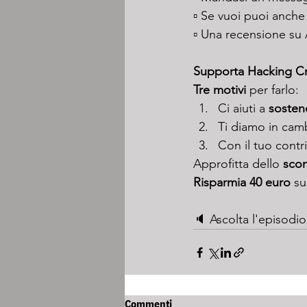
▫️ Se vuoi puoi anche 
▫️ Una recensione su
Supporta Hacking Cre
Tre motivi
 per farlo:
Ci aiuti a 
sostene
Ti diamo in cam
Con il tuo contr
Approfitta dello 
scon
Risparmia 40 euro
 su
🔈 Ascolta l'episodio
Commenti