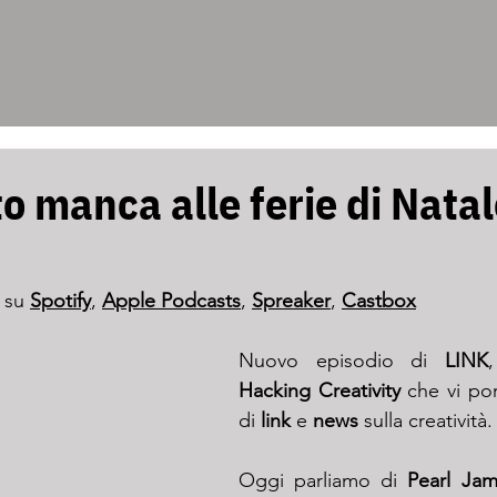
o manca alle ferie di Nata
 su 
Spotify
, 
Apple 
Podcasts
, 
Spreaker
, 
Castbox
Nuovo episodio di 
LINK
Hacking Creativity
 che vi por
di 
link
 e 
news
 sulla creatività.
Oggi parliamo di 
Pearl Jam