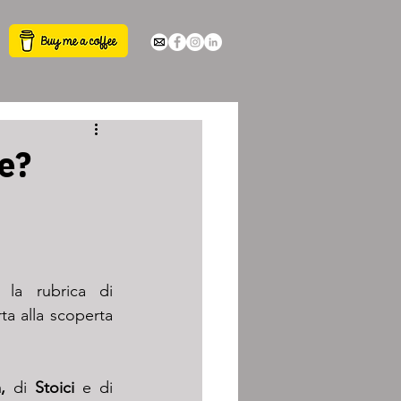
le?
, la rubrica di 
ta alla scoperta 
, 
di 
Stoici
 e di 