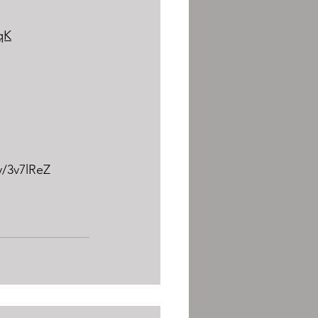
qK
ly/3v7lReZ