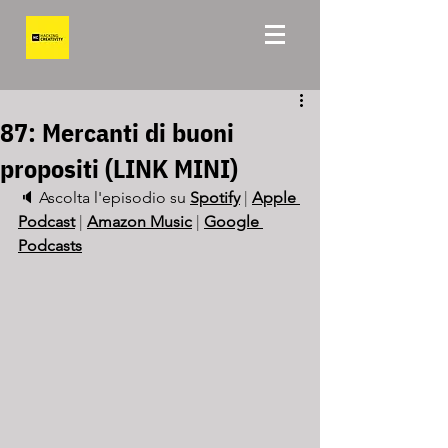
87: Mercanti di buoni
propositi (LINK MINI)
🔈 Ascolta l'episodio su 
Spotify
 | 
Apple 
Podcast
 | 
Amazon Music
 | 
Google 
Podcasts