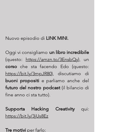
Nuovo episodio di 
LINK MINI. 
Oggi vi consigliamo 
un libro incredibile 
(questo: 
https://amzn.to/3EnsbQy
), un 
corso 
che sta facendo Edo (questo: 
https://bit.ly/3mpJR80
), discutiamo di 
buoni propositi
 e parliamo anche del 
futuro del nostro podcast
 (il bilancio di 
fine anno ci sta tutto).
Supporta Hacking Creativity
 qui: 
https://bit.ly/3jUs8Ez
Tre motivi 
per farlo: