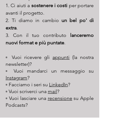
1. Ci aiuti a 
sostenere i costi
 per portare 
avanti il progetto.
2. Ti diamo in cambio 
un bel po' di 
extra
.
3. Con il tuo contributo 
lanceremo 
nuovi format e più puntate
.
▫️ Vuoi ricevere gli 
appunti
 (la nostra 
newsletter)? 
▫️ Vuoi mandarci un messaggio su 
Instagram
?
▫️ Facciamo i seri su 
LinkedIn
?
▫️ Vuoi scriverci una 
mail
?
▫️ Vuoi lasciare una 
recensione
 su Apple 
Podcasts?
🔈 Ascolta l'episodio su 
Spotify
 | 
Apple 
Podcast
 | 
Amazon Music
 | 
Google 